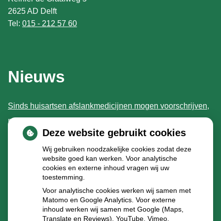
2625 AD Delft
Tel:
015 - 212 57 60
Nieuws
Sinds huisartsen afslankmedicijnen mogen voorschrijven,
neemt gebruik toe
Deze website gebruikt cookies
Schurft sinds corona geen vergeten ziekte meer: aantal
Wij gebruiken noodzakelijke cookies zodat deze
uitbraken fors gestegen
website goed kan werken. Voor analytische
Stoppen met afslankmedicijnen betekent zonder
cookies en externe inhoud vragen wij uw
toestemming.
leefstijlaanpassingen weer gewichtstoename
Voor analytische cookies werken wij samen met
Kookadvies drinkwater in provincie Utrecht vanwege
Matomo en Google Analytics. Voor externe
besmetting
inhoud werken wij samen met Google (Maps,
Translate en Reviews), YouTube, Vimeo,