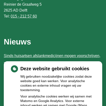
Reinier de Graafweg 5
2625 AD Delft
Tel:
015 - 212 57 60
Nieuws
Sinds huisartsen afslankmedicijnen mogen voorschrijven,
neemt gebruik toe
Deze website gebruikt cookies
Schurft sinds corona geen vergeten ziekte meer: aantal
Wij gebruiken noodzakelijke cookies zodat deze
uitbraken fors gestegen
website goed kan werken. Voor analytische
Stoppen met afslankmedicijnen betekent zonder
cookies en externe inhoud vragen wij uw
toestemming.
leefstijlaanpassingen weer gewichtstoename
Voor analytische cookies werken wij samen met
Kookadvies drinkwater in provincie Utrecht vanwege
Matomo en Google Analytics. Voor externe
inhoud werken wij samen met Google (Maps,
besmetting