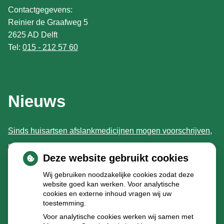
Contactgegevens:
Reinier de Graafweg 5
2625 AD Delft
Tel:
015 - 212 57 60
Nieuws
Sinds huisartsen afslankmedicijnen mogen voorschrijven,
neemt gebruik toe
Deze website gebruikt cookies
Schurft sinds corona geen vergeten ziekte meer: aantal
Wij gebruiken noodzakelijke cookies zodat deze
uitbraken fors gestegen
website goed kan werken. Voor analytische
Stoppen met afslankmedicijnen betekent zonder
cookies en externe inhoud vragen wij uw
toestemming.
leefstijlaanpassingen weer gewichtstoename
Voor analytische cookies werken wij samen met
Kookadvies drinkwater in provincie Utrecht vanwege