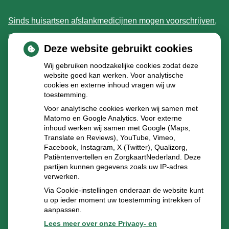
Sinds huisartsen afslankmedicijnen mogen voorschrijven,
neemt gebruik toe
Deze website gebruikt cookies
Schurft sinds corona geen vergeten ziekte meer: aantal
Wij gebruiken noodzakelijke cookies zodat deze
uitbraken fors gestegen
website goed kan werken. Voor analytische
Stoppen met afslankmedicijnen betekent zonder
cookies en externe inhoud vragen wij uw
toestemming.
leefstijlaanpassingen weer gewichtstoename
Voor analytische cookies werken wij samen met
Kookadvies drinkwater in provincie Utrecht vanwege
Matomo en Google Analytics. Voor externe
inhoud werken wij samen met Google (Maps,
besmetting
Translate en Reviews), YouTube, Vimeo,
Terugroepactie babyvoeding Nestlé: bacterie kan baby’s
Facebook, Instagram, X (Twitter), Qualizorg,
Patiëntenvertellen en ZorgkaartNederland. Deze
ziek maken
partijen kunnen gegevens zoals uw IP-adres
verwerken.
Via Cookie-instellingen onderaan de website kunt
u op ieder moment uw toestemming intrekken of
aanpassen.
Lees meer over onze Privacy- en